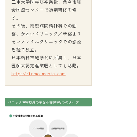
三重大学医学部卒業後、桑名市総
合医療センターで初期研修を修
了。
その後、南勢病院精神科での勤
務、かわいクリニック／新宿より
そいメンタルクリニックでの診療
を経て独立。
日本精神神経学会に所属し、日本
医師会認定産業医としても活動。
https://tomo-mental.com
パニック障害以外の主な不安障害3つのタイプ