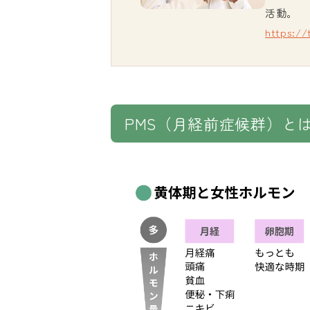
活動。
https:/
PMS（月経前症候群）と