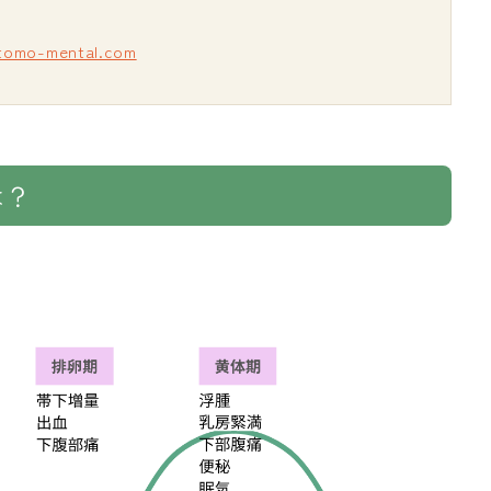
/tomo-mental.com
は？