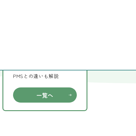
紹介
同じカテゴリの記事
PMDD（月経前不快気分障
害）とは？症状や治療法、
PMSとの違いも解説
一覧へ