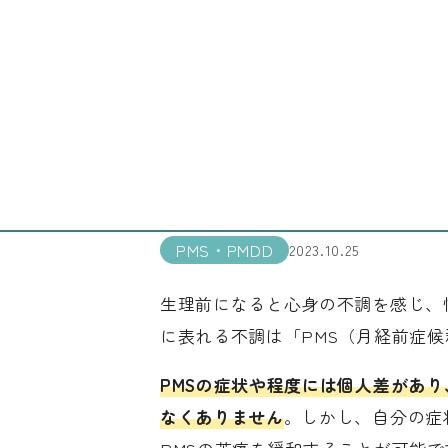
コラム
【セルフチェック】PMS（
こころの病気一覧
PMS・PMDD
【
【セルフチェック】PM
安や過ごし方を紹介
PMS・PMDD
2023.10.25
生理前になると心身の不調を感じ、
に表れる不調は「PMS（月経前症
PMSの症状や程度には個人差があ
なくありません
。しかし、自分の症