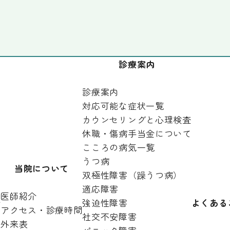
診療案内
診療案内
対応可能な症状一覧
カウンセリングと心理検査
休職・傷病手当金について
こころの病気一覧
うつ病
当院について
双極性障害（躁うつ病）
適応障害
医師紹介
針
強迫性障害
よくある
アクセス・診療時間
社交不安障害
外来表